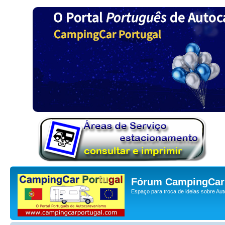
Fórum CampingCar 
Espaço para troca de ideias sobre Au