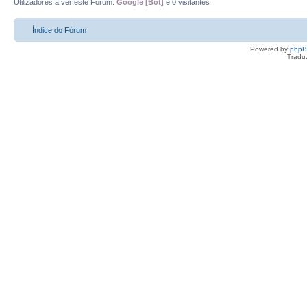
Utilizadores a ver este Fórum:
Google [Bot]
e 0 visitantes
Índice do Fórum
Powered by
php
Tradu