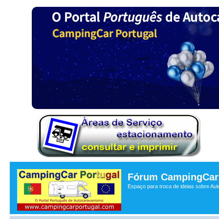
Fórum CampingCar 
Espaço para troca de ideias sobre Au