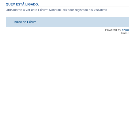
QUEM ESTÁ LIGADO:
Utilizadores a ver este Fórum: Nenhum utilizador registado e 0 visitantes
Índice do Fórum
Powered by
php
Tradu