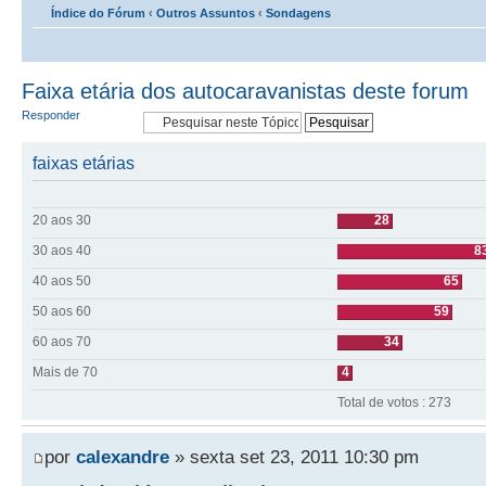
Índice do Fórum
‹
Outros Assuntos
‹
Sondagens
Faixa etária dos autocaravanistas deste forum
Responder
faixas etárias
20 aos 30
28
30 aos 40
8
40 aos 50
65
50 aos 60
59
60 aos 70
34
Mais de 70
4
Total de votos : 273
por
calexandre
» sexta set 23, 2011 10:30 pm