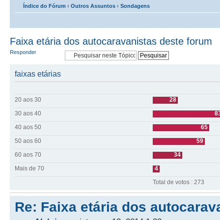
Índice do Fórum
‹
Outros Assuntos
‹
Sondagens
Faixa etária dos autocaravanistas deste forum
Responder
faixas etárias
20 aos 30
28
30 aos 40
8
40 aos 50
65
50 aos 60
59
60 aos 70
34
Mais de 70
4
Total de votos : 273
Re: Faixa etária dos autocarav