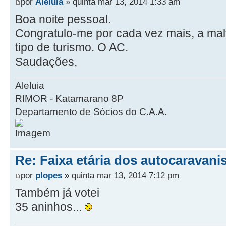
por
Aleluia
» quinta mar 13, 2014 1:33 am
Boa noite pessoal.
Congratulo-me por cada vez mais, a malt
tipo de turismo. O AC.
Saudações,
Aleluia
RIMOR - Katamarano 8P
Departamento de Sócios do C.A.A.
Re: Faixa etária dos autocaravani
por
plopes
» quinta mar 13, 2014 7:12 pm
Também já votei
35 aninhos...