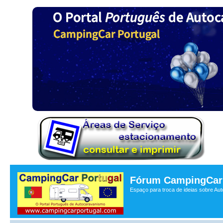
Fórum CampingCar 
Espaço para troca de ideias sobre Au