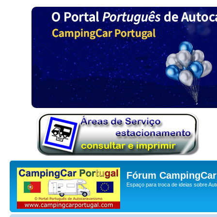
Fórum CampingCar 
Espaço para troca de ideias sobre Au