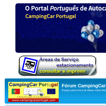
Fórum CampingCar 
Espaço para troca de ideias sobre Au