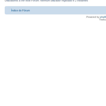
Utilizadores a ver este Fórum: Nenhum utilizador registado e 2 visitantes
Índice do Fórum
Powered by
php
Tradu