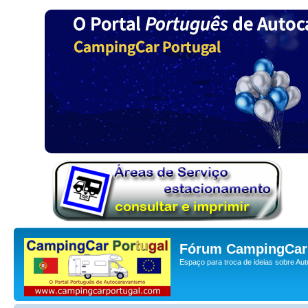
Fórum CampingCar 
Espaço para troca de ideias sobre Au