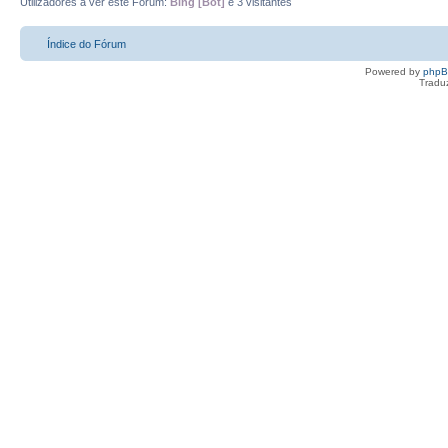
Utilizadores a ver este Fórum:
Bing [Bot]
e 3 visitantes
Índice do Fórum
Powered by
php
Tradu