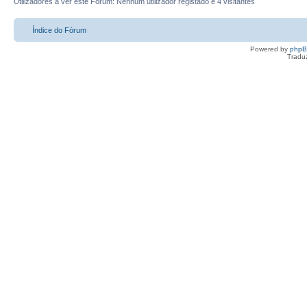
Utilizadores a ver este Fórum: Nenhum utilizador registado e 4 visitantes
Índice do Fórum
Powered by
php
Tradu