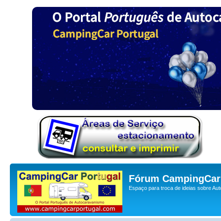
Fórum CampingCar 
Espaço para troca de ideias sobre Au