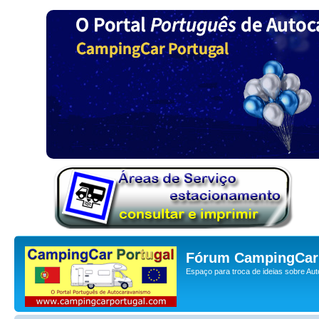
Fórum CampingCar 
Espaço para troca de ideias sobre Au