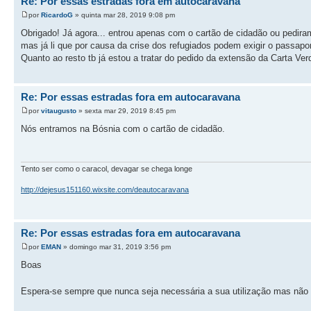
Re: Por essas estradas fora em autocaravana
por
RicardoG
» quinta mar 28, 2019 9:08 pm
Obrigado! Já agora... entrou apenas com o cartão de cidadão ou pediram
mas já li que por causa da crise dos refugiados podem exigir o passapor
Quanto ao resto tb já estou a tratar do pedido da extensão da Carta Ve
Re: Por essas estradas fora em autocaravana
por
vitaugusto
» sexta mar 29, 2019 8:45 pm
Nós entramos na Bósnia com o cartão de cidadão.
Tento ser como o caracol, devagar se chega longe
http://dejesus151160.wixsite.com/deautocaravana
Re: Por essas estradas fora em autocaravana
por
EMAN
» domingo mar 31, 2019 3:56 pm
Boas
Espera-se sempre que nunca seja necessária a sua utilização mas não