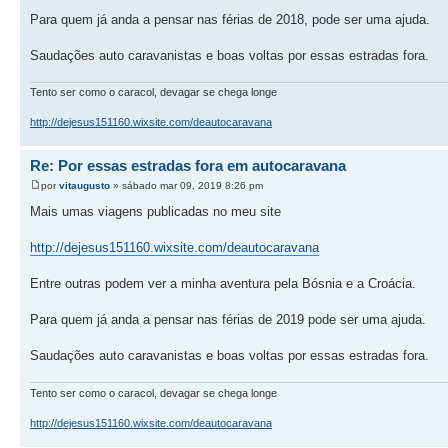
Para quem já anda a pensar nas férias de 2018, pode ser uma ajuda.
Saudações auto caravanistas e boas voltas por essas estradas fora.
Tento ser como o caracol, devagar se chega longe
http://dejesus151160.wixsite.com/deautocaravana
Re: Por essas estradas fora em autocaravana
por
vitaugusto
» sábado mar 09, 2019 8:26 pm
Mais umas viagens publicadas no meu site
http://dejesus151160.wixsite.com/deautocaravana
Entre outras podem ver a minha aventura pela Bósnia e a Croácia.
Para quem já anda a pensar nas férias de 2019 pode ser uma ajuda.
Saudações auto caravanistas e boas voltas por essas estradas fora.
Tento ser como o caracol, devagar se chega longe
http://dejesus151160.wixsite.com/deautocaravana