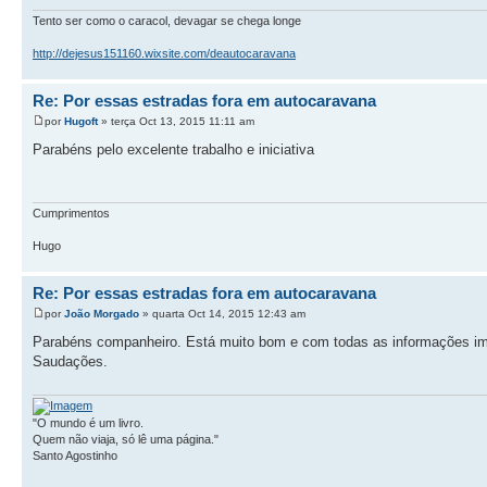
Tento ser como o caracol, devagar se chega longe
http://dejesus151160.wixsite.com/deautocaravana
Re: Por essas estradas fora em autocaravana
por
Hugoft
» terça Oct 13, 2015 11:11 am
Parabéns pelo excelente trabalho e iniciativa
Cumprimentos
Hugo
Re: Por essas estradas fora em autocaravana
por
João Morgado
» quarta Oct 14, 2015 12:43 am
Parabéns companheiro. Está muito bom e com todas as informações imp
Saudações.
"O mundo é um livro.
Quem não viaja, só lê uma página."
Santo Agostinho