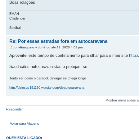
Boas rolações
EMAN
Challenger
Setúbal
Re: Por essas estradas fora em autocaravana
por
vitaugusto
» domingo abr 19, 2020 4:03 pm
Aproveitei este tempo de confinamento para olhar para o meu site
http:
Saudações autocaravanistas e protejam-se.
Tento ser como o caracol, devagar se chega longe
http://dejesus151160.wixsite.com/deautocaravana
Mostrar mensagens an
Responder
Voltar para Viagens
QUEM ESTÁ LIGADO: