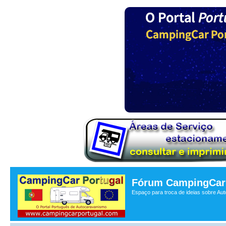
Fórum CampingCar 
Espaço para troca de ideias sobre Au