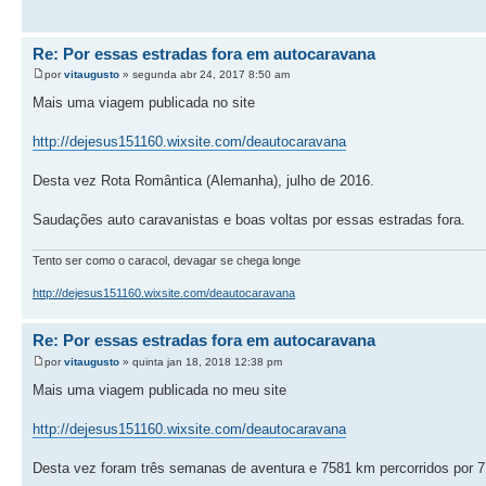
Re: Por essas estradas fora em autocaravana
por
vitaugusto
» segunda abr 24, 2017 8:50 am
Mais uma viagem publicada no site
http://dejesus151160.wixsite.com/deautocaravana
Desta vez Rota Romântica (Alemanha), julho de 2016.
Saudações auto caravanistas e boas voltas por essas estradas fora.
Tento ser como o caracol, devagar se chega longe
http://dejesus151160.wixsite.com/deautocaravana
Re: Por essas estradas fora em autocaravana
por
vitaugusto
» quinta jan 18, 2018 12:38 pm
Mais uma viagem publicada no meu site
http://dejesus151160.wixsite.com/deautocaravana
Desta vez foram três semanas de aventura e 7581 km percorridos por 7 