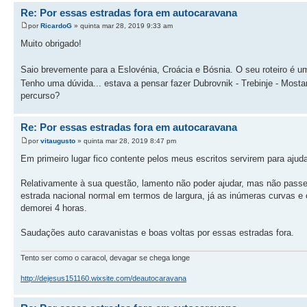
Re: Por essas estradas fora em autocaravana
por
RicardoG
» quinta mar 28, 2019 9:33 am
Muito obrigado!
Saio brevemente para a Eslovénia, Croácia e Bósnia. O seu roteiro é 
Tenho uma dúvida... estava a pensar fazer Dubrovnik - Trebinje - Mostar
percurso?
Re: Por essas estradas fora em autocaravana
por
vitaugusto
» quinta mar 28, 2019 8:47 pm
Em primeiro lugar fico contente pelos meus escritos servirem para aju
Relativamente à sua questão, lamento não poder ajudar, mas não passei 
estrada nacional normal em termos de largura, já as inúmeras curvas e
demorei 4 horas.
Saudações auto caravanistas e boas voltas por essas estradas fora.
Tento ser como o caracol, devagar se chega longe
http://dejesus151160.wixsite.com/deautocaravana