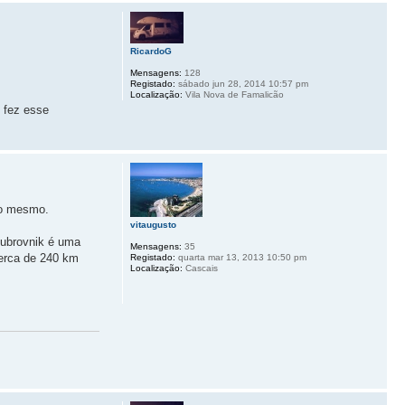
RicardoG
Mensagens:
128
Registado:
sábado jun 28, 2014 10:57 pm
Localização:
Vila Nova de Famalicão
fez esse
so mesmo.
vitaugusto
Dubrovnik é uma
Mensagens:
35
cerca de 240 km
Registado:
quarta mar 13, 2013 10:50 pm
Localização:
Cascais