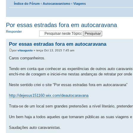
Índice do Fórum
‹
Autocaravanismo
‹
Viagens
Por essas estradas fora em autocaravana
Responder
Por essas estradas fora em autocaravana
por
vitaugusto
» terça Oct 13, 2015 7:45 am
Caros companheiros.
Tendo em conta que conhecer as experiências de outros auto caravanis
enchi-me de coragem e iniciei-me nestas andanças de retratar por onde
Neste sentido criei o site “Por essas estradas fora em autocaravana”
http://dejesus151160.wix.com/deautocaravana
Trata-se de um local sem grandes pretensões a nível literário, pretende
Um bem haja a todos aqueles que tornaram públicas as suas viagens e
Saudações auto caravanistas.