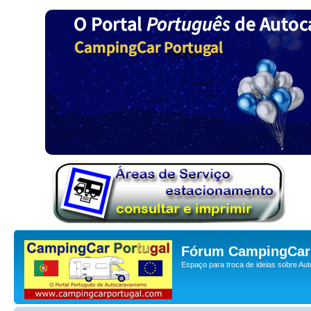
Fórum CampingCar 
Espaço para troca de ideias sobre Au