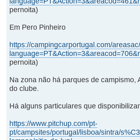
language=PT&Action=3&areacod=461&
pernoita)
Em Pero Pinheiro
https://campingcarportugal.com/areasac
language=PT&Action=3&areacod=706&
pernoita)
Na zona não há parques de campismo, A
do clube.
Há alguns particulares que disponibiliza
https://www.pitchup.com/pt-
pt/campsites/portugal/lisboa/sintra/