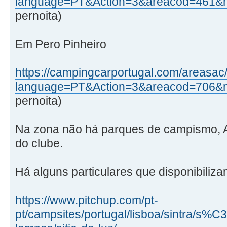
language=PT&Action=3&areacod=461&
pernoita)
Em Pero Pinheiro
https://campingcarportugal.com/areasac
language=PT&Action=3&areacod=706&
pernoita)
Na zona não há parques de campismo, A
do clube.
Há alguns particulares que disponibiliza
https://www.pitchup.com/pt-
pt/campsites/portugal/lisboa/sintra/