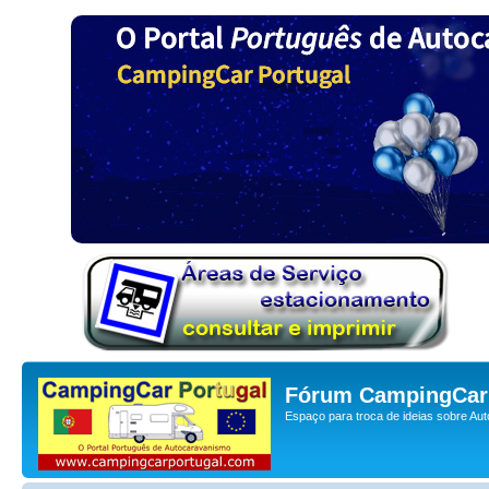
Fórum CampingCar 
Espaço para troca de ideias sobre Au