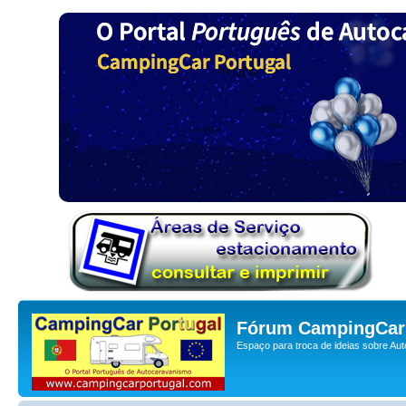
Fórum CampingCar 
Espaço para troca de ideias sobre Au