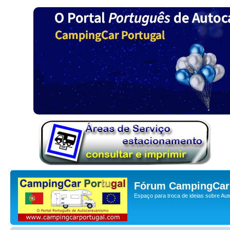
Fórum CampingCar 
Espaço para troca de ideias sobre Au