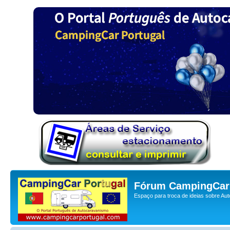
Fórum CampingCar 
Espaço para troca de ideias sobre Au