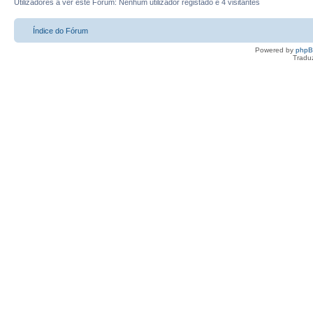
Utilizadores a ver este Fórum: Nenhum utilizador registado e 4 visitantes
Índice do Fórum
Powered by
php
Tradu