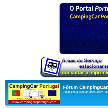
Fórum CampingCar 
Espaço para troca de ideias sobre Au