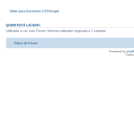
Voltar para Encontros CCPortugal
QUEM ESTÁ LIGADO:
Utilizador a ver este Fórum: Nenhum utilizador registado e 1 visitante
Índice do Fórum
Powered by
php
Tradu