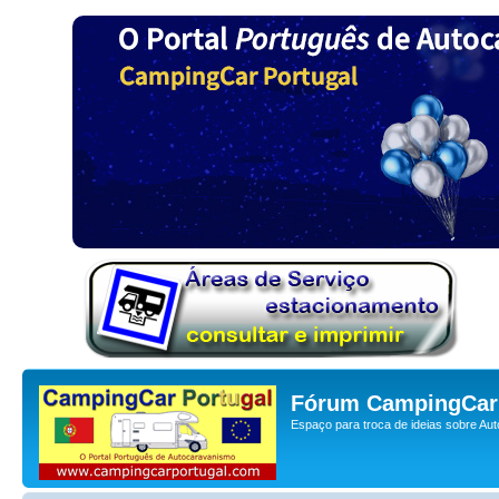
Fórum CampingCar 
Espaço para troca de ideias sobre Au