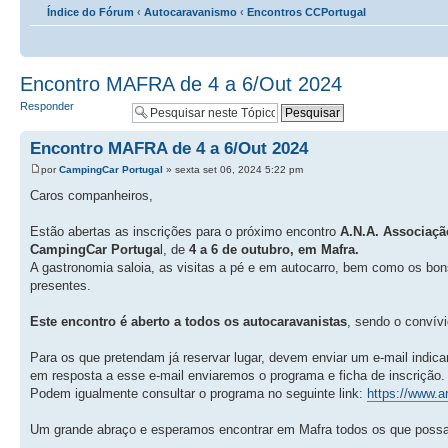
Índice do Fórum
‹
Autocaravanismo
‹
Encontros CCPortugal
Encontro MAFRA de 4 a 6/Out 2024
Responder
Encontro MAFRA de 4 a 6/Out 2024
por
CampingCar Portugal
» sexta set 06, 2024 5:22 pm
Caros companheiros,
Estão abertas as inscrições para o próximo encontro
A.N.A. Associaçã
CampingCar Portuga
l, de
4 a 6 de outubro, em Mafra.
A gastronomia saloia, as visitas a pé e em autocarro, bem como os bo
presentes.
Este encontro é aberto a todos os autocaravanistas
, sendo o convívi
Para os que pretendam já reservar lugar, devem enviar um e-mail indic
em resposta a esse e-mail enviaremos o programa e ficha de inscrição.
Podem igualmente consultar o programa no seguinte link:
https://www.a
Um grande abraço e esperamos encontrar em Mafra todos os que possam