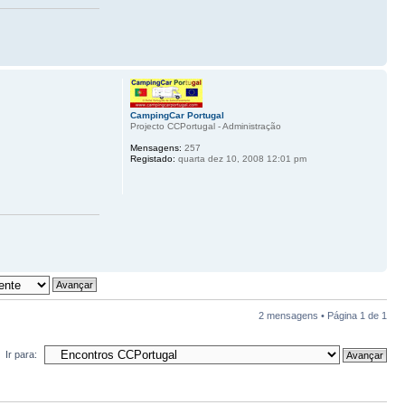
CampingCar Portugal
Projecto CCPortugal - Administração
Mensagens:
257
Registado:
quarta dez 10, 2008 12:01 pm
2 mensagens • Página
1
de
1
Ir para: