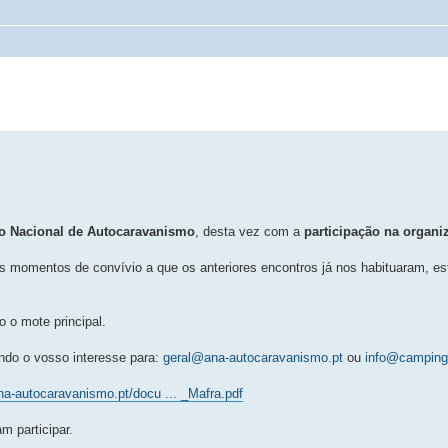
o Nacional de Autocaravanismo
, desta vez com a
participação na organi
ns momentos de convívio a que os anteriores encontros já nos habituaram, e
o o mote principal.
ando o vosso interesse para:
geral@ana-autocaravanismo.pt
ou
info@camping
na-autocaravanismo.pt/docu ... _Mafra.pdf
 participar.