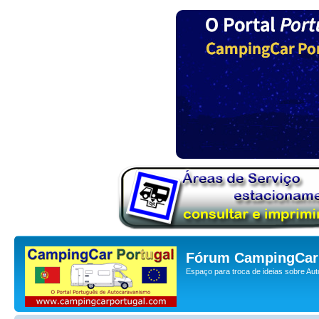
Fórum CampingCar 
Espaço para troca de ideias sobre Au