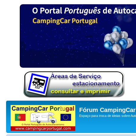
Fórum CampingCar 
Espaço para troca de ideias sobre Au