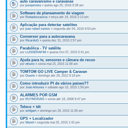
auto caravanismo e caravanas
por
josepereira
» quinta ago 25, 2016 9:38 am
Software de planeamento de viagem
por
Rodadossaurus
» terça abr 19, 2016 2:13 pm
Aplicação para detectar satelites
por
joao rafael santos
» segunda abr 04, 2016 9:53 pm
Conversor para a autocaravana
por
RicardoG
» quinta dez 31, 2015 2:57 pm
Parabólica - TV satélite
por
LUISSERAFIM
» quarta Oct 07, 2015 5:41 pm
Ajuda para tv, sensores e câmara de recuo
por
elnuno
» sexta mai 15, 2015 11:08 am
TOMTOM GO LIVE Camper & Caravan
por
Duarte
» domingo abr 29, 2012 9:18 pm
Como introduzir PI de vários paises??
por
Joao Antunes
» sábado ago 15, 2015 1:59 pm
ALARMES POR GSM
por
RUYMORAIS
» sexta abr 18, 2008 9:47 pm
Teleco + tdt
por
amfgam
» domingo jun 28, 2015 11:06 am
GPS + Localizador
por
Manel
» segunda mai 25, 2015 1:42 pm