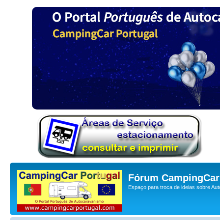
Fórum CampingCar 
Espaço para troca de ideias sobre Au