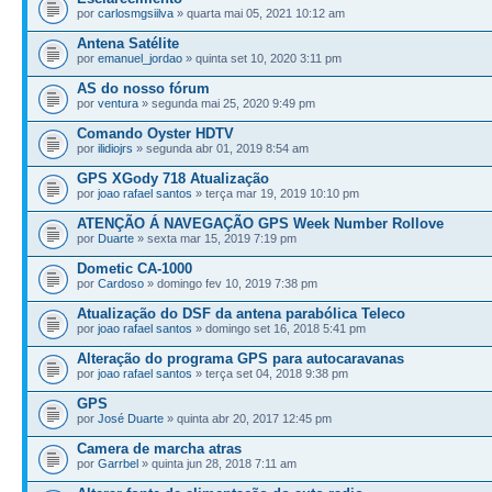
por
carlosmgsiilva
» quarta mai 05, 2021 10:12 am
Antena Satélite
por
emanuel_jordao
» quinta set 10, 2020 3:11 pm
AS do nosso fórum
por
ventura
» segunda mai 25, 2020 9:49 pm
Comando Oyster HDTV
por
ilidiojrs
» segunda abr 01, 2019 8:54 am
GPS XGody 718 Atualização
por
joao rafael santos
» terça mar 19, 2019 10:10 pm
ATENÇÃO Á NAVEGAÇÃO GPS Week Number Rollove
por
Duarte
» sexta mar 15, 2019 7:19 pm
Dometic CA-1000
por
Cardoso
» domingo fev 10, 2019 7:38 pm
Atualização do DSF da antena parabólica Teleco
por
joao rafael santos
» domingo set 16, 2018 5:41 pm
Alteração do programa GPS para autocaravanas
por
joao rafael santos
» terça set 04, 2018 9:38 pm
GPS
por
José Duarte
» quinta abr 20, 2017 12:45 pm
Camera de marcha atras
por
Garrbel
» quinta jun 28, 2018 7:11 am