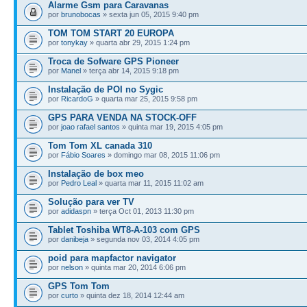
Alarme Gsm para Caravanas
por
brunobocas
» sexta jun 05, 2015 9:40 pm
TOM TOM START 20 EUROPA
por
tonykay
» quarta abr 29, 2015 1:24 pm
Troca de Sofware GPS Pioneer
por
Manel
» terça abr 14, 2015 9:18 pm
Instalação de POI no Sygic
por
RicardoG
» quarta mar 25, 2015 9:58 pm
GPS PARA VENDA NA STOCK-OFF
por
joao rafael santos
» quinta mar 19, 2015 4:05 pm
Tom Tom XL canada 310
por
Fábio Soares
» domingo mar 08, 2015 11:06 pm
Instalação de box meo
por
Pedro Leal
» quarta mar 11, 2015 11:02 am
Solução para ver TV
por
adidaspn
» terça Oct 01, 2013 11:30 pm
Tablet Toshiba WT8-A-103 com GPS
por
danibeja
» segunda nov 03, 2014 4:05 pm
poid para mapfactor navigator
por
nelson
» quinta mar 20, 2014 6:06 pm
GPS Tom Tom
por
curto
» quinta dez 18, 2014 12:44 am