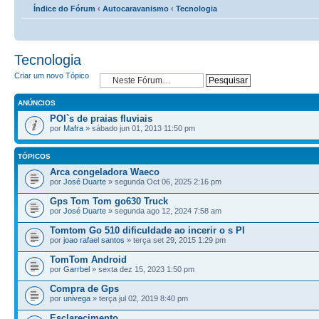
Índice do Fórum
‹
Autocaravanismo
‹
Tecnologia
Tecnologia
Criar um novo Tópico
ANÚNCIOS
POI`s de praias fluviais
por
Mafra
» sábado jun 01, 2013 11:50 pm
TÓPICOS
Arca congeladora Waeco
por
José Duarte
» segunda Oct 06, 2025 2:16 pm
Gps Tom Tom go630 Truck
por
José Duarte
» segunda ago 12, 2024 7:58 am
Tomtom Go 510 dificuldade ao incerir o s PI
por
joao rafael santos
» terça set 29, 2015 1:29 pm
TomTom Android
por
Garrbel
» sexta dez 15, 2023 1:50 pm
Compra de Gps
por
univega
» terça jul 02, 2019 8:40 pm
Esclarecimento