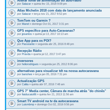
Alterar fonte de alimentação do auto-radio
por
Salazar
» quinta fev 15, 2018 9:09 pm
Atlas Michelin 2018 com data de lançamento anunciada
por
Salazar
» terça nov 21, 2017 8:52 pm
TomTom ou Garmin ?
por
Manel
» domingo Oct 01, 2017 3:31 pm
GPS específico para Auto-Caravanas?
por
jpsantos
» quinta jul 13, 2017 10:13 am
Que App para os POI?
por
Passeante
» segunda abr 25, 2016 8:48 pm
Recepção Rádio
por
Pravda
» quarta jul 12, 2017 3:47 pm
inversores
por
heliorodrigues
» segunda jun 25, 2012 8:06 pm
alternativas para visualizar tdt na nossa autocaravana
por
banshee
» terça jan 05, 2016 7:31 pm
Actualização GPS
por
Calita
» quinta abr 07, 2016 7:48 am
GPS 7" Media center, Câmara de marcha atrás "do chinês"
por
fiatducato86
» quinta fev 21, 2013 11:56 am
Smart TV android na tv da autocaravana
por
Luismbmp
» domingo Oct 02, 2016 9:56 pm