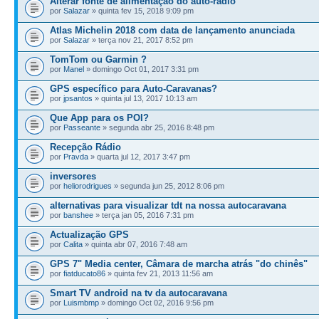
Alterar fonte de alimentação do auto-radio
por
Salazar
» quinta fev 15, 2018 9:09 pm
Atlas Michelin 2018 com data de lançamento anunciada
por
Salazar
» terça nov 21, 2017 8:52 pm
TomTom ou Garmin ?
por
Manel
» domingo Oct 01, 2017 3:31 pm
GPS específico para Auto-Caravanas?
por
jpsantos
» quinta jul 13, 2017 10:13 am
Que App para os POI?
por
Passeante
» segunda abr 25, 2016 8:48 pm
Recepção Rádio
por
Pravda
» quarta jul 12, 2017 3:47 pm
inversores
por
heliorodrigues
» segunda jun 25, 2012 8:06 pm
alternativas para visualizar tdt na nossa autocaravana
por
banshee
» terça jan 05, 2016 7:31 pm
Actualização GPS
por
Calita
» quinta abr 07, 2016 7:48 am
GPS 7" Media center, Câmara de marcha atrás "do chinês"
por
fiatducato86
» quinta fev 21, 2013 11:56 am
Smart TV android na tv da autocaravana
por
Luismbmp
» domingo Oct 02, 2016 9:56 pm