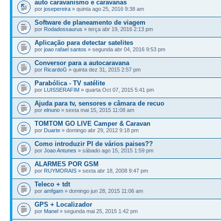
auto caravanismo e caravanas
por
josepereira
» quinta ago 25, 2016 9:38 am
Software de planeamento de viagem
por
Rodadossaurus
» terça abr 19, 2016 2:13 pm
Aplicação para detectar satelites
por
joao rafael santos
» segunda abr 04, 2016 9:53 pm
Conversor para a autocaravana
por
RicardoG
» quinta dez 31, 2015 2:57 pm
Parabólica - TV satélite
por
LUISSERAFIM
» quarta Oct 07, 2015 5:41 pm
Ajuda para tv, sensores e câmara de recuo
por
elnuno
» sexta mai 15, 2015 11:08 am
TOMTOM GO LIVE Camper & Caravan
por
Duarte
» domingo abr 29, 2012 9:18 pm
Como introduzir PI de vários paises??
por
Joao Antunes
» sábado ago 15, 2015 1:59 pm
ALARMES POR GSM
por
RUYMORAIS
» sexta abr 18, 2008 9:47 pm
Teleco + tdt
por
amfgam
» domingo jun 28, 2015 11:06 am
GPS + Localizador
por
Manel
» segunda mai 25, 2015 1:42 pm