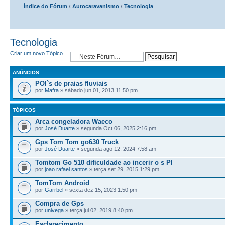
Índice do Fórum
‹
Autocaravanismo
‹
Tecnologia
Tecnologia
Criar um novo Tópico
ANÚNCIOS
POI`s de praias fluviais
por
Mafra
» sábado jun 01, 2013 11:50 pm
TÓPICOS
Arca congeladora Waeco
por
José Duarte
» segunda Oct 06, 2025 2:16 pm
Gps Tom Tom go630 Truck
por
José Duarte
» segunda ago 12, 2024 7:58 am
Tomtom Go 510 dificuldade ao incerir o s PI
por
joao rafael santos
» terça set 29, 2015 1:29 pm
TomTom Android
por
Garrbel
» sexta dez 15, 2023 1:50 pm
Compra de Gps
por
univega
» terça jul 02, 2019 8:40 pm
Esclarecimento