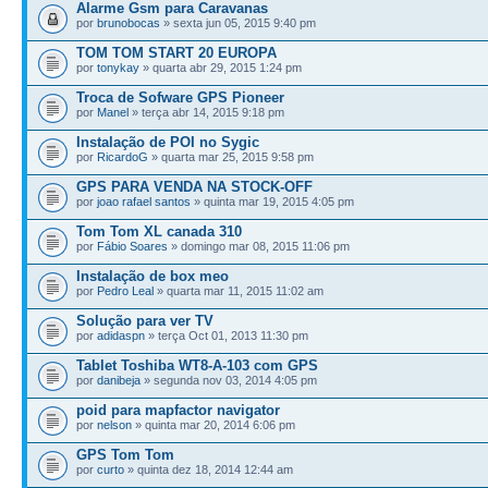
Alarme Gsm para Caravanas
por
brunobocas
» sexta jun 05, 2015 9:40 pm
TOM TOM START 20 EUROPA
por
tonykay
» quarta abr 29, 2015 1:24 pm
Troca de Sofware GPS Pioneer
por
Manel
» terça abr 14, 2015 9:18 pm
Instalação de POI no Sygic
por
RicardoG
» quarta mar 25, 2015 9:58 pm
GPS PARA VENDA NA STOCK-OFF
por
joao rafael santos
» quinta mar 19, 2015 4:05 pm
Tom Tom XL canada 310
por
Fábio Soares
» domingo mar 08, 2015 11:06 pm
Instalação de box meo
por
Pedro Leal
» quarta mar 11, 2015 11:02 am
Solução para ver TV
por
adidaspn
» terça Oct 01, 2013 11:30 pm
Tablet Toshiba WT8-A-103 com GPS
por
danibeja
» segunda nov 03, 2014 4:05 pm
poid para mapfactor navigator
por
nelson
» quinta mar 20, 2014 6:06 pm
GPS Tom Tom
por
curto
» quinta dez 18, 2014 12:44 am