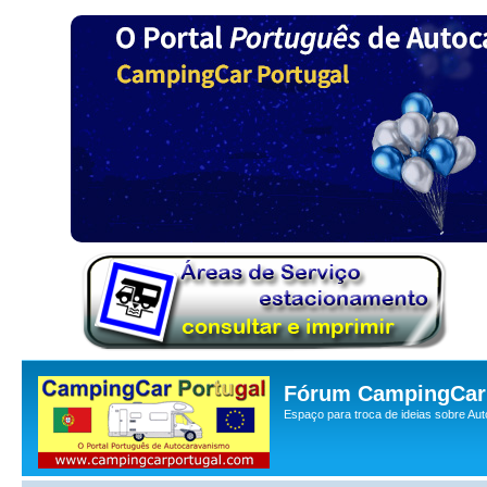
Fórum CampingCar 
Espaço para troca de ideias sobre Au