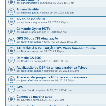
por
carlosmgsiilva
» quarta mai 05, 2021 10:12 am
Antena Satélite
por
emanuel_jordao
» quinta set 10, 2020 3:11 pm
AS do nosso fórum
por
ventura
» segunda mai 25, 2020 9:49 pm
Comando Oyster HDTV
por
ilidiojrs
» segunda abr 01, 2019 8:54 am
GPS XGody 718 Atualização
por
joao rafael santos
» terça mar 19, 2019 10:10 pm
ATENÇÃO Á NAVEGAÇÃO GPS Week Number Rollove
por
Duarte
» sexta mar 15, 2019 7:19 pm
Dometic CA-1000
por
Cardoso
» domingo fev 10, 2019 7:38 pm
Atualização do DSF da antena parabólica Teleco
por
joao rafael santos
» domingo set 16, 2018 5:41 pm
Alteração do programa GPS para autocaravanas
por
joao rafael santos
» terça set 04, 2018 9:38 pm
GPS
por
José Duarte
» quinta abr 20, 2017 12:45 pm
Camera de marcha atras
por
Garrbel
» quinta jun 28, 2018 7:11 am