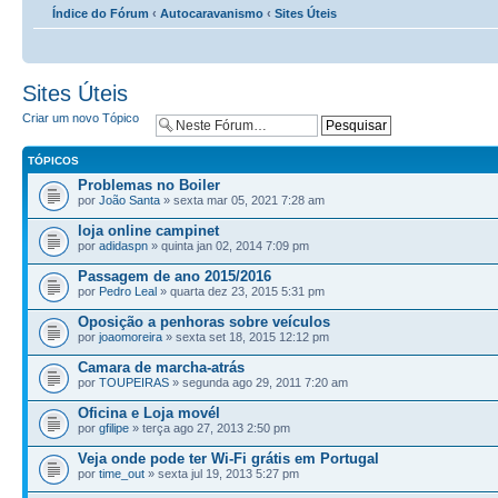
Índice do Fórum
‹
Autocaravanismo
‹
Sites Úteis
Sites Úteis
Criar um novo Tópico
TÓPICOS
Problemas no Boiler
por
João Santa
» sexta mar 05, 2021 7:28 am
loja online campinet
por
adidaspn
» quinta jan 02, 2014 7:09 pm
Passagem de ano 2015/2016
por
Pedro Leal
» quarta dez 23, 2015 5:31 pm
Oposição a penhoras sobre veículos
por
joaomoreira
» sexta set 18, 2015 12:12 pm
Camara de marcha-atrás
por
TOUPEIRAS
» segunda ago 29, 2011 7:20 am
Oficina e Loja movél
por
gfilipe
» terça ago 27, 2013 2:50 pm
Veja onde pode ter Wi-Fi grátis em Portugal
por
time_out
» sexta jul 19, 2013 5:27 pm