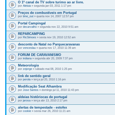
O 1º canal de TV sobre turimo ao ar livre.
por
Aleluia
» segunda jan 03, 2011 1:17 pm
Preços de combustiveis em Portugal
por
time_out
» quarta nov 14, 2007 12:57 pm
Portal Campingal
por
decarvalho
» segunda nov 22, 2010 9:51 am
REPARCAMPING
por
RicSimoes
» sexta nov 19, 2010 12:52 am
desconto de Natal no Parquecaravanas
por
venceslau
» quarta nov 17, 2010 11:39 am
FORUM DE CARAVANISMO
por
indiana
» segunda abr 20, 2009 7:37 pm
Meteorologia
por
zejorge
» sábado mai 08, 2010 1:25 pm
link de sentido geral
por
perola
» terça jul 20, 2010 1:16 pm
Modificação Seat Alhambra
por
Jose Santos
» domingo jul 11, 2010 11:43 pm
aldeias históriocas de portugal
por
jarosa
» terça abr 13, 2010 2:17 pm
alertas de tempestade - estofex
por
cookie
» sexta mar 26, 2010 11:21 am