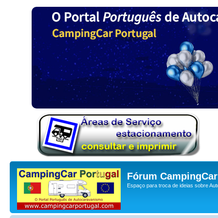
Fórum CampingCar 
Espaço para troca de ideias sobre Au