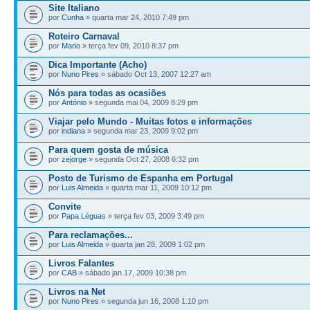
Site Italiano
por
Cunha
» quarta mar 24, 2010 7:49 pm
Roteiro Carnaval
por
Mario
» terça fev 09, 2010 8:37 pm
Dica Importante (Acho)
por
Nuno Pires
» sábado Oct 13, 2007 12:27 am
Nós para todas as ocasiões
por
António
» segunda mai 04, 2009 8:29 pm
Viajar pelo Mundo - Muitas fotos e informações
por
indiana
» segunda mar 23, 2009 9:02 pm
Para quem gosta de música
por
zejorge
» segunda Oct 27, 2008 6:32 pm
Posto de Turismo de Espanha em Portugal
por
Luis Almeida
» quarta mar 11, 2009 10:12 pm
Convite
por
Papa Léguas
» terça fev 03, 2009 3:49 pm
Para reclamações...
por
Luis Almeida
» quarta jan 28, 2009 1:02 pm
Livros Falantes
por
CAB
» sábado jan 17, 2009 10:38 pm
Livros na Net
por
Nuno Pires
» segunda jun 16, 2008 1:10 pm