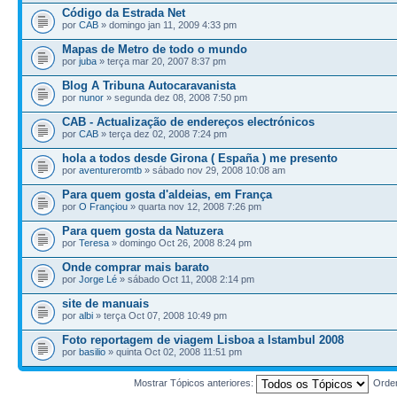
Código da Estrada Net
por
CAB
» domingo jan 11, 2009 4:33 pm
Mapas de Metro de todo o mundo
por
juba
» terça mar 20, 2007 8:37 pm
Blog A Tribuna Autocaravanista
por
nunor
» segunda dez 08, 2008 7:50 pm
CAB - Actualização de endereços electrónicos
por
CAB
» terça dez 02, 2008 7:24 pm
hola a todos desde Girona ( España ) me presento
por
aventureromtb
» sábado nov 29, 2008 10:08 am
Para quem gosta d'aldeias, em França
por
O Françiou
» quarta nov 12, 2008 7:26 pm
Para quem gosta da Natuzera
por
Teresa
» domingo Oct 26, 2008 8:24 pm
Onde comprar mais barato
por
Jorge Lé
» sábado Oct 11, 2008 2:14 pm
site de manuais
por
albi
» terça Oct 07, 2008 10:49 pm
Foto reportagem de viagem Lisboa a Istambul 2008
por
basilio
» quinta Oct 02, 2008 11:51 pm
Mostrar Tópicos anteriores:
Orde