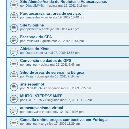
Site Alemão Venda de Roulotes e Autocaravanas
por
Dias UMM4x4
» quinta mai 12, 2011 3:11 pm
Parquecaravanas, area de serviço.
por
venceslau
» quinta abr 19, 2012 10:40 pm
Site tv online
por
hpinheiro
» sexta jun 10, 2011 4:41 pm
Facebook do CPA
por
Paulo MB
» quinta mar 22, 2012 10:54 pm
Aldeias do Xisto
por
Duarte
» quinta mai 07, 2009 12:56 pm
Conversão de dados de GPS
por
time_out
» quinta mai 26, 2011 6:46 am
Sítio de áreas de serviço na Bélgica
por
Mcas
» domingo abr 10, 2011 9:19 pm
site espanhol
por
RUYMORAIS
» segunda mai 18, 2009 9:25 pm
MUITO INTERESSANTE
por
TOUPEIRAS
» segunda mar 07, 2011 11:17 am
autocaravanismo virtual
por
decarvalho
» sexta nov 12, 2010 5:06 pm
Consulta online preços combustivel em Portugal
por
time_out
» terça fev 17, 2009 11:29 am