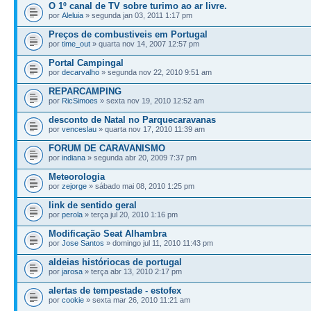
O 1º canal de TV sobre turimo ao ar livre.
por
Aleluia
» segunda jan 03, 2011 1:17 pm
Preços de combustiveis em Portugal
por
time_out
» quarta nov 14, 2007 12:57 pm
Portal Campingal
por
decarvalho
» segunda nov 22, 2010 9:51 am
REPARCAMPING
por
RicSimoes
» sexta nov 19, 2010 12:52 am
desconto de Natal no Parquecaravanas
por
venceslau
» quarta nov 17, 2010 11:39 am
FORUM DE CARAVANISMO
por
indiana
» segunda abr 20, 2009 7:37 pm
Meteorologia
por
zejorge
» sábado mai 08, 2010 1:25 pm
link de sentido geral
por
perola
» terça jul 20, 2010 1:16 pm
Modificação Seat Alhambra
por
Jose Santos
» domingo jul 11, 2010 11:43 pm
aldeias históriocas de portugal
por
jarosa
» terça abr 13, 2010 2:17 pm
alertas de tempestade - estofex
por
cookie
» sexta mar 26, 2010 11:21 am