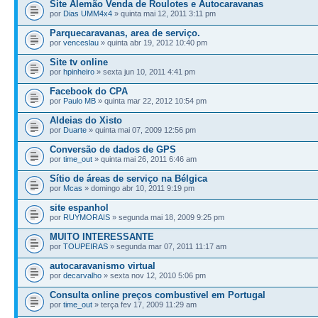
Site Alemão Venda de Roulotes e Autocaravanas
por
Dias UMM4x4
» quinta mai 12, 2011 3:11 pm
Parquecaravanas, area de serviço.
por
venceslau
» quinta abr 19, 2012 10:40 pm
Site tv online
por
hpinheiro
» sexta jun 10, 2011 4:41 pm
Facebook do CPA
por
Paulo MB
» quinta mar 22, 2012 10:54 pm
Aldeias do Xisto
por
Duarte
» quinta mai 07, 2009 12:56 pm
Conversão de dados de GPS
por
time_out
» quinta mai 26, 2011 6:46 am
Sítio de áreas de serviço na Bélgica
por
Mcas
» domingo abr 10, 2011 9:19 pm
site espanhol
por
RUYMORAIS
» segunda mai 18, 2009 9:25 pm
MUITO INTERESSANTE
por
TOUPEIRAS
» segunda mar 07, 2011 11:17 am
autocaravanismo virtual
por
decarvalho
» sexta nov 12, 2010 5:06 pm
Consulta online preços combustivel em Portugal
por
time_out
» terça fev 17, 2009 11:29 am