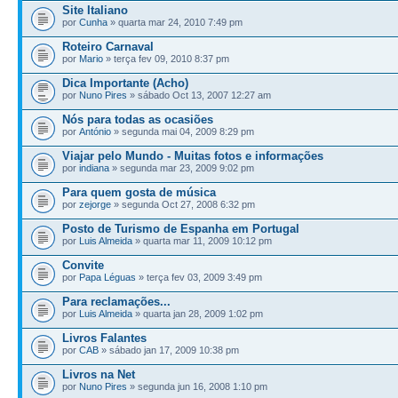
Site Italiano
por
Cunha
» quarta mar 24, 2010 7:49 pm
Roteiro Carnaval
por
Mario
» terça fev 09, 2010 8:37 pm
Dica Importante (Acho)
por
Nuno Pires
» sábado Oct 13, 2007 12:27 am
Nós para todas as ocasiões
por
António
» segunda mai 04, 2009 8:29 pm
Viajar pelo Mundo - Muitas fotos e informações
por
indiana
» segunda mar 23, 2009 9:02 pm
Para quem gosta de música
por
zejorge
» segunda Oct 27, 2008 6:32 pm
Posto de Turismo de Espanha em Portugal
por
Luis Almeida
» quarta mar 11, 2009 10:12 pm
Convite
por
Papa Léguas
» terça fev 03, 2009 3:49 pm
Para reclamações...
por
Luis Almeida
» quarta jan 28, 2009 1:02 pm
Livros Falantes
por
CAB
» sábado jan 17, 2009 10:38 pm
Livros na Net
por
Nuno Pires
» segunda jun 16, 2008 1:10 pm