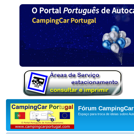
Fórum CampingCar 
Espaço para troca de ideias sobre Au