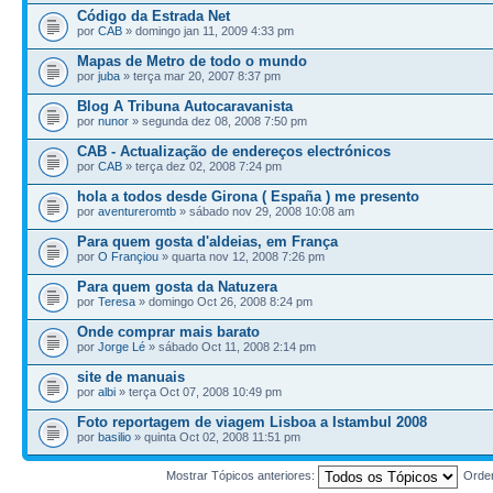
Código da Estrada Net
por
CAB
» domingo jan 11, 2009 4:33 pm
Mapas de Metro de todo o mundo
por
juba
» terça mar 20, 2007 8:37 pm
Blog A Tribuna Autocaravanista
por
nunor
» segunda dez 08, 2008 7:50 pm
CAB - Actualização de endereços electrónicos
por
CAB
» terça dez 02, 2008 7:24 pm
hola a todos desde Girona ( España ) me presento
por
aventureromtb
» sábado nov 29, 2008 10:08 am
Para quem gosta d'aldeias, em França
por
O Françiou
» quarta nov 12, 2008 7:26 pm
Para quem gosta da Natuzera
por
Teresa
» domingo Oct 26, 2008 8:24 pm
Onde comprar mais barato
por
Jorge Lé
» sábado Oct 11, 2008 2:14 pm
site de manuais
por
albi
» terça Oct 07, 2008 10:49 pm
Foto reportagem de viagem Lisboa a Istambul 2008
por
basilio
» quinta Oct 02, 2008 11:51 pm
Mostrar Tópicos anteriores:
Orde