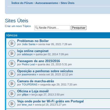
Índice do Fórum
‹
Autocaravanismo
‹
Sites Úteis
Sites Úteis
Criar um novo Tópico
TÓPICOS
Problemas no Boiler
por
João Santa
» sexta mar 05, 2021 7:28 am
loja online campinet
por
adidaspn
» quinta jan 02, 2014 7:09 pm
Passagem de ano 2015/2016
por
Pedro Leal
» quarta dez 23, 2015 5:31 pm
Oposição a penhoras sobre veículos
por
joaomoreira
» sexta set 18, 2015 12:12 pm
Camara de marcha-atrás
por
TOUPEIRAS
» segunda ago 29, 2011 7:20 am
Oficina e Loja movél
por
gfilipe
» terça ago 27, 2013 2:50 pm
Veja onde pode ter Wi-Fi grátis em Portugal
por
time_out
» sexta jul 19, 2013 5:27 pm