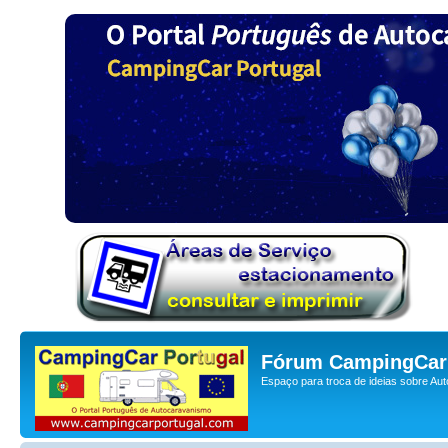
Fórum CampingCar 
Espaço para troca de ideias sobre Au