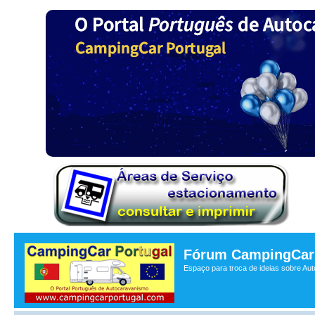
Fórum CampingCar 
Espaço para troca de ideias sobre Au