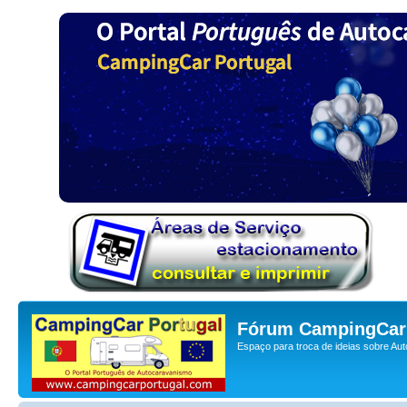
Fórum CampingCar 
Espaço para troca de ideias sobre Au