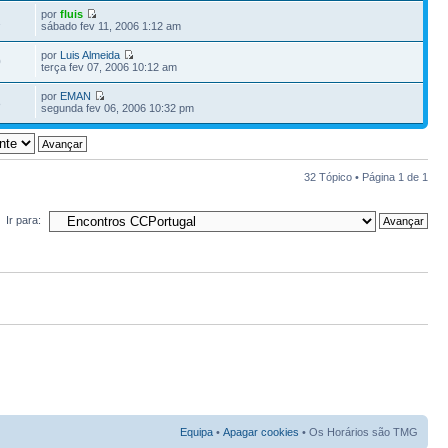
por
fluis
1
sábado fev 11, 2006 1:12 am
por
Luis Almeida
0
terça fev 07, 2006 10:12 am
por
EMAN
8
segunda fev 06, 2006 10:32 pm
32 Tópico • Página
1
de
1
Ir para:
Equipa
•
Apagar cookies
• Os Horários são TMG