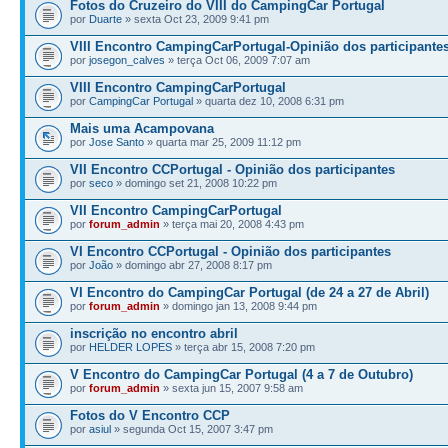
Fotos do Cruzeiro do VIII do CampingCar Portugal
por
Duarte
» sexta Oct 23, 2009 9:41 pm
VIII Encontro CampingCarPortugal-Opinião dos participante
por
josegon_calves
» terça Oct 06, 2009 7:07 am
VIII Encontro CampingCarPortugal
por
CampingCar Portugal
» quarta dez 10, 2008 6:31 pm
Mais uma Acampovana
por
Jose Santo
» quarta mar 25, 2009 11:12 pm
VII Encontro CCPortugal - Opinião dos participantes
por
seco
» domingo set 21, 2008 10:22 pm
VII Encontro CampingCarPortugal
por
forum_admin
» terça mai 20, 2008 4:43 pm
VI Encontro CCPortugal - Opinião dos participantes
por
João
» domingo abr 27, 2008 8:17 pm
VI Encontro do CampingCar Portugal (de 24 a 27 de Abril)
por
forum_admin
» domingo jan 13, 2008 9:44 pm
inscrição no encontro abril
por
HELDER LOPES
» terça abr 15, 2008 7:20 pm
V Encontro do CampingCar Portugal (4 a 7 de Outubro)
por
forum_admin
» sexta jun 15, 2007 9:58 am
Fotos do V Encontro CCP
por
asiul
» segunda Oct 15, 2007 3:47 pm