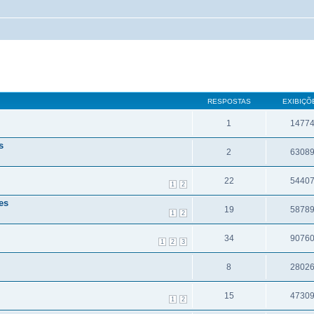
RESPOSTAS
EXIBIÇÕ
1
1477
s
2
6308
22
5440
1
2
es
19
5878
1
2
34
9076
1
2
3
8
2802
15
4730
1
2