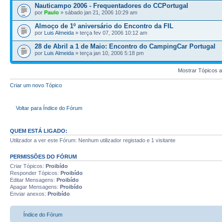
Nauticampo 2006 - Frequentadores do CCPortugal
por
Paulo
» sábado jan 21, 2006 10:29 am
Almoço de 1º aniversário do Encontro da FIL
por
Luis Almeida
» terça fev 07, 2006 10:12 am
28 de Abril a 1 de Maio: Encontro do CampingCar Portugal
por
Luis Almeida
» terça jan 10, 2006 5:18 pm
Mostrar Tópicos a
Criar um novo Tópico
Voltar para Índice do Fórum
QUEM ESTÁ LIGADO:
Utilizador a ver este Fórum: Nenhum utilizador registado e 1 visitante
PERMISSÕES DO FÓRUM
Criar Tópicos:
Proibído
Responder Tópicos:
Proibído
Editar Mensagens:
Proibído
Apagar Mensagens:
Proibído
Enviar anexos:
Proibído
Índice do Fórum