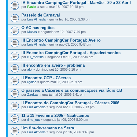
IV Encontro CampingCar Portugal - Marvão - 20 a 22 Abril
por
Paulo
» sexta mar 16, 2007 10:48 pm
Passeio de Carnaval
por
Luis Almeida
» quinta fev 16, 2006 2:38 pm
O AC nas regiões
por
Matias
» segunda fev 12, 2007 7:49 pm
III Encontro CampingCar Portugal: Aveiro
por
Luis Almeida
» quinta ago 03, 2006 9:47 pm
III Encontro CampingCar Portugal - Agradecimentos
por
rui_martins
» segunda Oct 02, 2006 9:34 am
III encontro em aveiro - problema
por
albi
» domingo set 10, 2006 6:16 pm
II Encontro CCP - Cáceres
por
rgaiao
» quarta mai 03, 2006 3:19 pm
O passeio a Cáceres e as comunicações via rádio CB
por
Zzekas
» quarta mai 03, 2006 9:41 pm
II Encontro do CampingCar Portugal - Cáceres 2006
por
Luis Almeida
» segunda abr 10, 2006 2:13 pm
11 a 19 Fevereiro 2006 - Nauticampo
por
time_out
» segunda jan 09, 2006 8:00 pm
Um fim-de-semana na Serra...
por
Luis Almeida
» segunda jan 16, 2006 3:40 pm