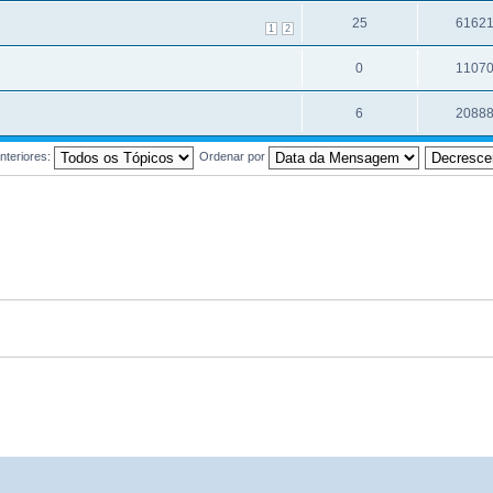
25
6162
1
2
0
1107
6
2088
nteriores:
Ordenar por