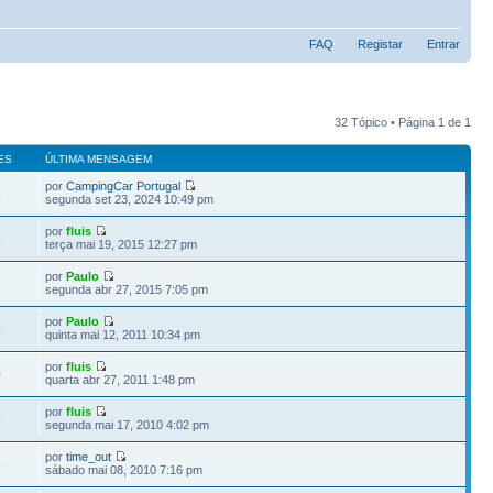
FAQ
Registar
Entrar
32 Tópico • Página
1
de
1
ES
ÚLTIMA MENSAGEM
por
CampingCar Portugal
4
segunda set 23, 2024 10:49 pm
por
fluis
9
terça mai 19, 2015 12:27 pm
por
Paulo
7
segunda abr 27, 2015 7:05 pm
por
Paulo
9
quinta mai 12, 2011 10:34 pm
por
fluis
0
quarta abr 27, 2011 1:48 pm
por
fluis
6
segunda mai 17, 2010 4:02 pm
por
time_out
9
sábado mai 08, 2010 7:16 pm