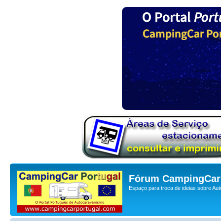
Fórum CampingCar 
Espaço para troca de ideias sobre Au