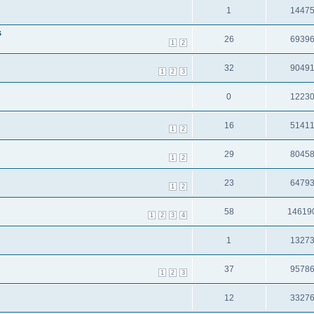
1
1447
s
26
6939
1
2
32
9049
1
2
3
0
1223
16
5141
1
2
29
8045
1
2
23
6479
1
2
58
14619
1
2
3
4
1
1327
37
9578
1
2
3
12
3327