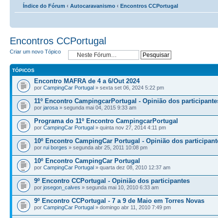
Índice do Fórum
‹
Autocaravanismo
‹
Encontros CCPortugal
Encontros CCPortugal
Criar um novo Tópico
TÓPICOS
Encontro MAFRA de 4 a 6/Out 2024
por
CampingCar Portugal
» sexta set 06, 2024 5:22 pm
11º Encontro CampingcarPortugal - Opinião dos participante
por
jarosa
» segunda mai 04, 2015 9:33 am
Programa do 11º Encontro CampingcarPortugal
por
CampingCar Portugal
» quinta nov 27, 2014 4:11 pm
10º Encontro CampingCar Portugal - Opinião dos participant
por
rui borges
» segunda abr 25, 2011 10:08 pm
10º Encontro CampingCar Portugal
por
CampingCar Portugal
» quarta dez 08, 2010 12:37 am
9º Encontro CCPortugal - Opinião dos participantes
por
josegon_calves
» segunda mai 10, 2010 6:33 am
9º Encontro CCPortugal - 7 a 9 de Maio em Torres Novas
por
CampingCar Portugal
» domingo abr 11, 2010 7:49 pm