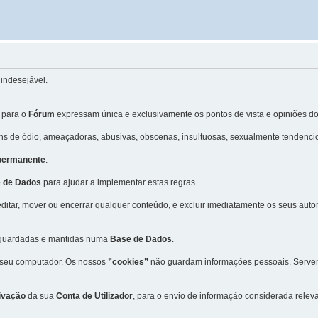
indesejável.
 para o
Fórum
expressam única e exclusivamente os pontos de vista e opiniões do
 de ódio, ameaçadoras, abusivas, obscenas, insultuosas, sexualmente tendencio
 permanente
.
 de Dados
para ajudar a implementar estas regras.
editar, mover ou encerrar qualquer conteúdo, e excluir imediatamente os seus aut
m guardadas e mantidas numa
Base de Dados
.
 seu computador. Os nossos
”cookies”
não guardam informações pessoais. Servem 
ivação
da sua
Conta de Utilizador
, para o envio de informação considerada rele