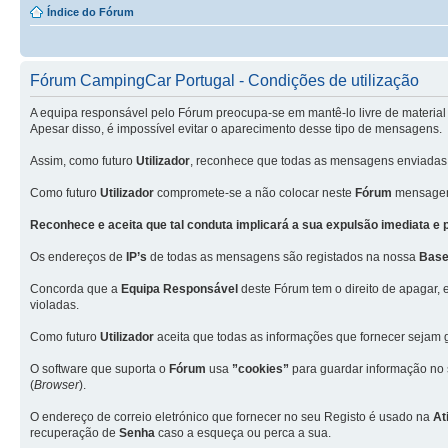
Índice do Fórum
Fórum CampingCar Portugal - Condições de utilização
A equipa responsável pelo Fórum preocupa-se em mantê-lo livre de material 
Apesar disso, é impossível evitar o aparecimento desse tipo de mensagens.
Assim, como futuro
Utilizador
, reconhece que todas as mensagens enviadas
Como futuro
Utilizador
compromete-se a não colocar neste
Fórum
mensagens
Reconhece e aceita que tal conduta implicará a sua expulsão imediata e
Os endereços de
IP’s
de todas as mensagens são registados na nossa
Base
Concorda que a
Equipa Responsável
deste Fórum tem o direito de apagar, 
violadas.
Como futuro
Utilizador
aceita que todas as informações que fornecer seja
O software que suporta o
Fórum
usa
”cookies”
para guardar informação no
(
Browser
).
O endereço de correio eletrónico que fornecer no seu Registo é usado na
At
recuperação de
Senha
caso a esqueça ou perca a sua.