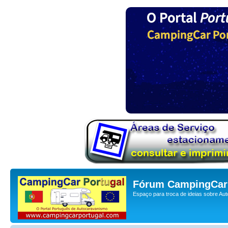
Fórum CampingCar 
Espaço para troca de ideias sobre Au