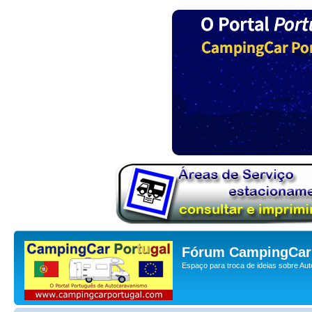
Fórum CampingCar 
Espaço para troca de ideias sobre Au