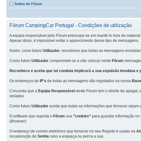
Índice do Fórum
Fórum CampingCar Portugal - Condições de utilização
A equipa responsável pelo Fórum preocupa-se em mantê-lo livre de material 
Apesar disso, é impossível evitar o aparecimento desse tipo de mensagens.
Assim, como futuro
Utilizador
, reconhece que todas as mensagens enviadas
Como futuro
Utilizador
compromete-se a não colocar neste
Fórum
mensagens
Reconhece e aceita que tal conduta implicará a sua expulsão imediata e
Os endereços de
IP’s
de todas as mensagens são registados na nossa
Base
Concorda que a
Equipa Responsável
deste Fórum tem o direito de apagar, 
violadas.
Como futuro
Utilizador
aceita que todas as informações que fornecer seja
O software que suporta o
Fórum
usa
”cookies”
para guardar informação no
(
Browser
).
O endereço de correio eletrónico que fornecer no seu Registo é usado na
At
recuperação de
Senha
caso a esqueça ou perca a sua.