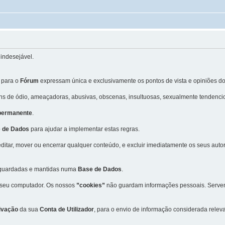
indesejável.
 para o
Fórum
expressam única e exclusivamente os pontos de vista e opiniões do
 de ódio, ameaçadoras, abusivas, obscenas, insultuosas, sexualmente tendencio
 permanente
.
 de Dados
para ajudar a implementar estas regras.
editar, mover ou encerrar qualquer conteúdo, e excluir imediatamente os seus aut
m guardadas e mantidas numa
Base de Dados
.
 seu computador. Os nossos
”cookies”
não guardam informações pessoais. Servem 
ivação
da sua
Conta de Utilizador
, para o envio de informação considerada rele