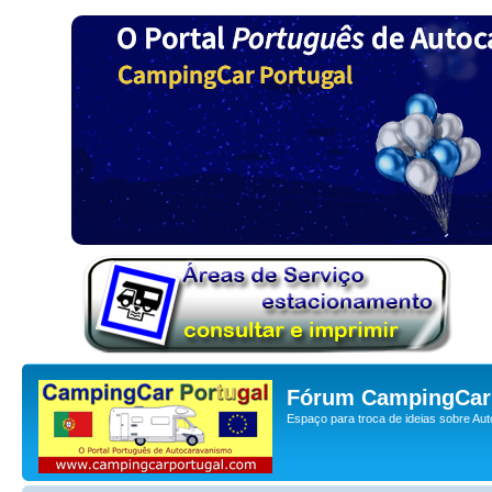
Fórum CampingCar 
Espaço para troca de ideias sobre Au