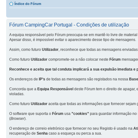
Índice do Fórum
Fórum CampingCar Portugal - Condições de utilização
A equipa responsável pelo Fórum preocupa-se em mantê-lo livre de material 
Apesar disso, é impossível evitar o aparecimento desse tipo de mensagens.
Assim, como futuro
Utilizador
, reconhece que todas as mensagens enviadas
Como futuro
Utilizador
compromete-se a não colocar neste
Fórum
mensagens
Reconhece e aceita que tal conduta implicará a sua expulsão imediata e
Os endereços de
IP’s
de todas as mensagens são registados na nossa
Base
Concorda que a
Equipa Responsável
deste Fórum tem o direito de apagar, 
violadas.
Como futuro
Utilizador
aceita que todas as informações que fornecer seja
O software que suporta o
Fórum
usa
”cookies”
para guardar informação no
(
Browser
).
O endereço de correio eletrónico que fornecer no seu Registo é usado na
At
recuperação de
Senha
caso a esqueça ou perca a sua.