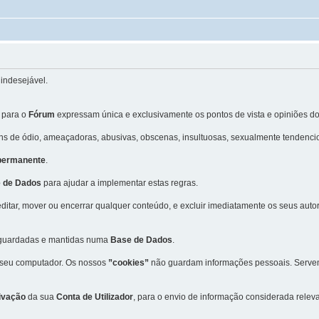
indesejável.
 para o
Fórum
expressam única e exclusivamente os pontos de vista e opiniões do
 de ódio, ameaçadoras, abusivas, obscenas, insultuosas, sexualmente tendencio
 permanente
.
 de Dados
para ajudar a implementar estas regras.
editar, mover ou encerrar qualquer conteúdo, e excluir imediatamente os seus aut
m guardadas e mantidas numa
Base de Dados
.
 seu computador. Os nossos
”cookies”
não guardam informações pessoais. Servem 
ivação
da sua
Conta de Utilizador
, para o envio de informação considerada rele