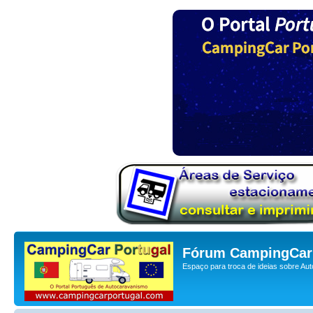
Fórum CampingCar 
Espaço para troca de ideias sobre Au