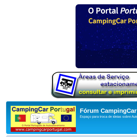
Fórum CampingCar 
Espaço para troca de ideias sobre Au