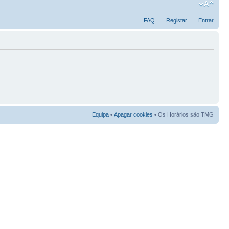
FAQ
Registar
Entrar
Equipa
•
Apagar cookies
• Os Horários são TMG