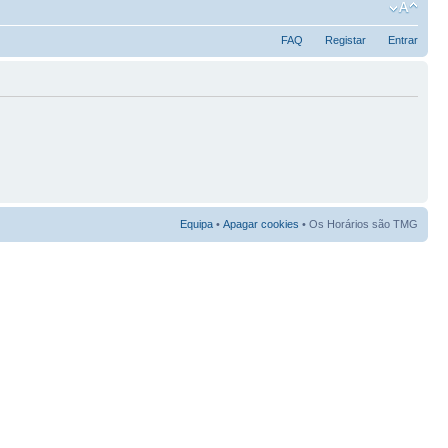
FAQ
Registar
Entrar
Equipa
•
Apagar cookies
• Os Horários são TMG