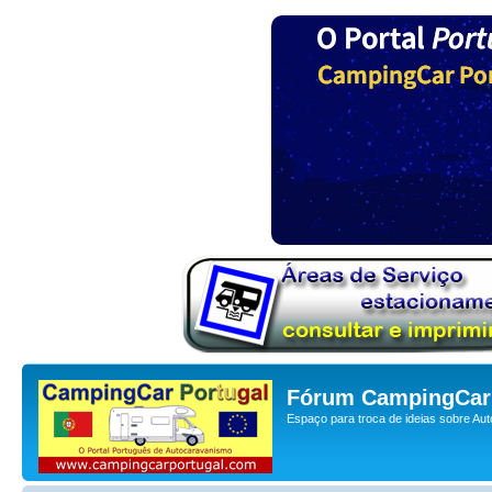
Fórum CampingCar 
Espaço para troca de ideias sobre Au