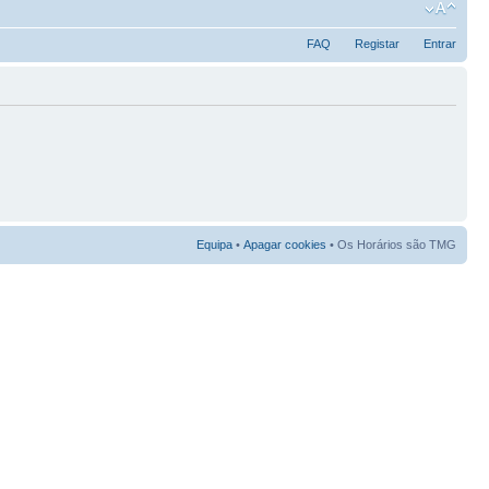
FAQ
Registar
Entrar
Equipa
•
Apagar cookies
• Os Horários são TMG