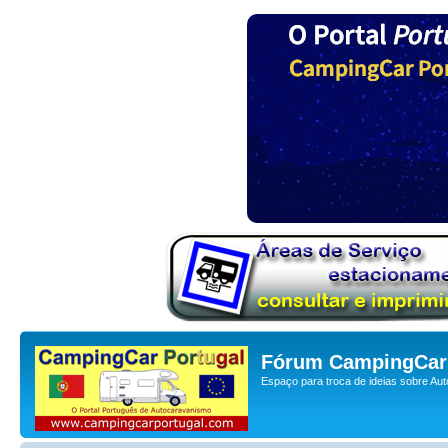
Fórum CampingCar 
Espaço para troca de ideias sobre Au