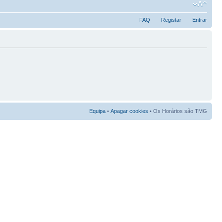
FAQ
Registar
Entrar
Equipa
•
Apagar cookies
• Os Horários são TMG