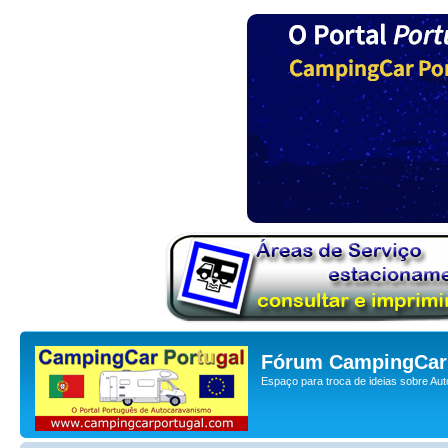
Fórum CampingCar 
Espaço para troca de ideias sobre Au