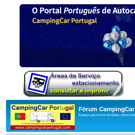
Fórum CampingCar 
Espaço para troca de ideias sobre Au