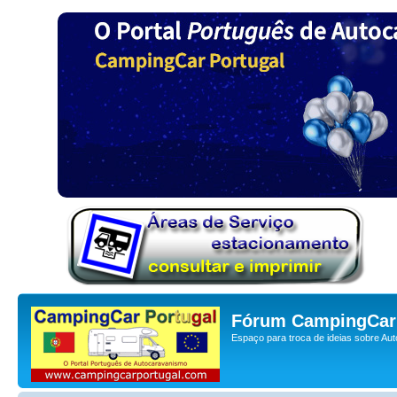
Fórum CampingCar 
Espaço para troca de ideias sobre Au