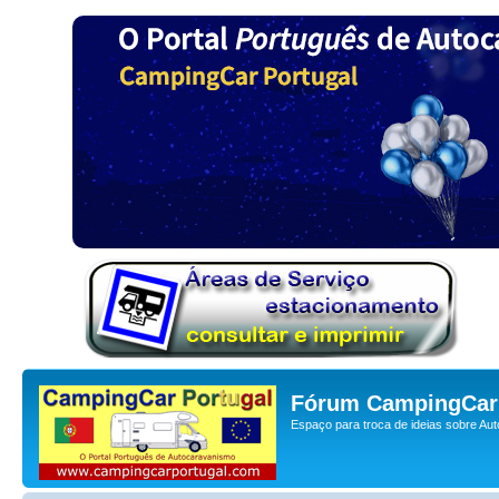
Fórum CampingCar 
Espaço para troca de ideias sobre Au