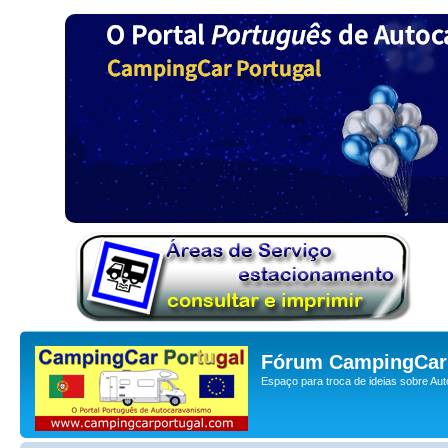
Fórum CampingCar 
Espaço para troca de ideias sobre Au