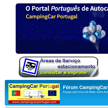
Fórum CampingCar 
Espaço para troca de ideias sobre Au