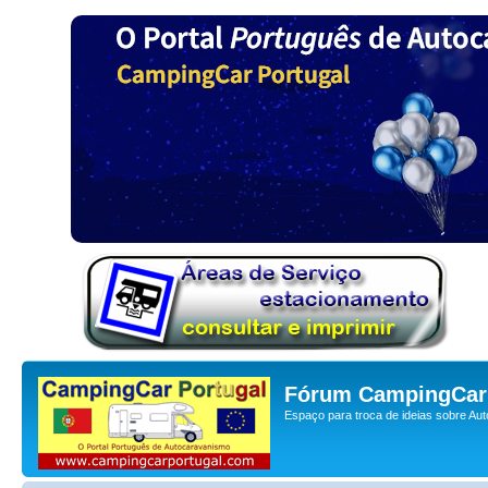
Fórum CampingCar 
Espaço para troca de ideias sobre Au