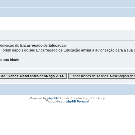
provação do
Encarregado de Educação
.
 Fórum depois do seu Encarregado de Educação enviar a autorização para a sua p
a sua idade.
de 13 anos. Nasci antes de 06 ago 2013.
Tenho menos de 13 anos. Nasci depois de 
Powered by
phpBB
® Forum Software © phpBB Group
Traduzido por
phpBB Portugal