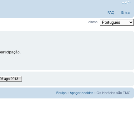
FAQ
Entrar
Idioma:
articipação.
06 ago 2013.
Equipa
•
Apagar cookies
• Os Horários são TMG