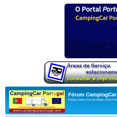
Fórum CampingCar 
Espaço para troca de ideias sobre Au