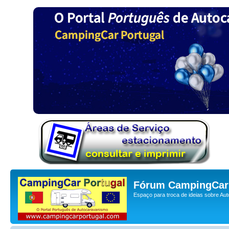
Fórum CampingCar 
Espaço para troca de ideias sobre Au