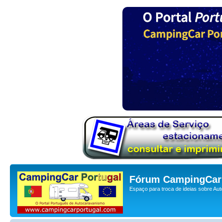
Fórum CampingCar 
Espaço para troca de ideias sobre Au