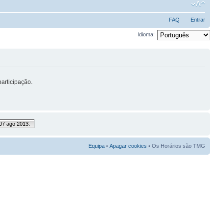
FAQ
Entrar
Idioma:
articipação.
07 ago 2013.
Equipa
•
Apagar cookies
• Os Horários são TMG