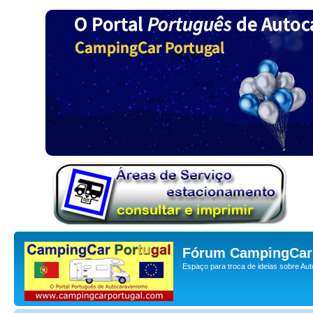
Fórum CampingCar 
Espaço para troca de ideias sobre Au