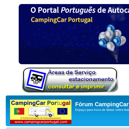
Fórum CampingCar 
Espaço para troca de ideias sobre Au