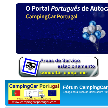
Fórum CampingCar 
Espaço para troca de ideias sobre Au