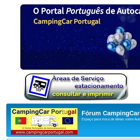
Fórum CampingCar 
Espaço para troca de ideias sobre Au