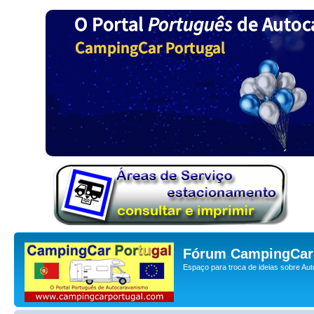
Fórum CampingCar 
Espaço para troca de ideias sobre Au