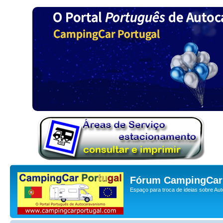
Fórum CampingCar 
Espaço para troca de ideias sobre Au